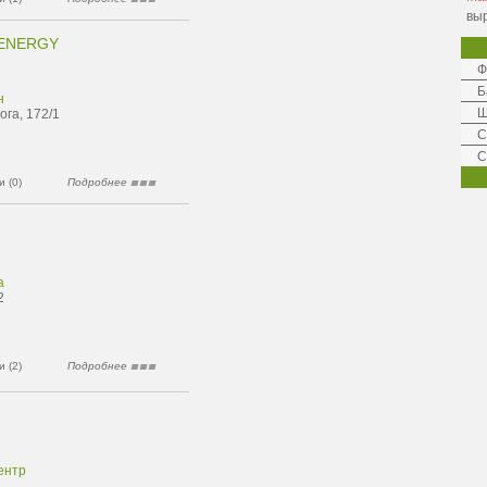
выр
 ENERGY
Ф
Б
н
Ш
га, 172/1
C
С
 (0)
Подробнее
а
2
 (2)
Подробнее
ентр