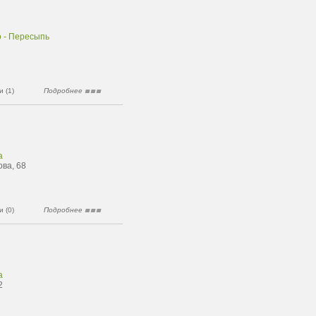
о - Пересыпь
 (1)
Подробнее
а
ова, 68
 (0)
Подробнее
а
2