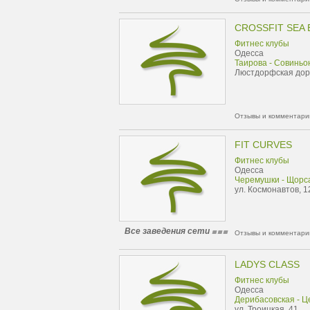
CROSSFIT SEA
Фитнес клубы
Одесса
Таирова - Совиньо
Люстдорфская доро
Отзывы и комментарии
FIT CURVES
Фитнес клубы
Одесса
Черемушки - Щорс
ул. Космонавтов, 1
Все заведения сети
Отзывы и комментарии
LADYS CLASS
Фитнес клубы
Одесса
Дерибасовская - Ц
ул. Троицкая, 41