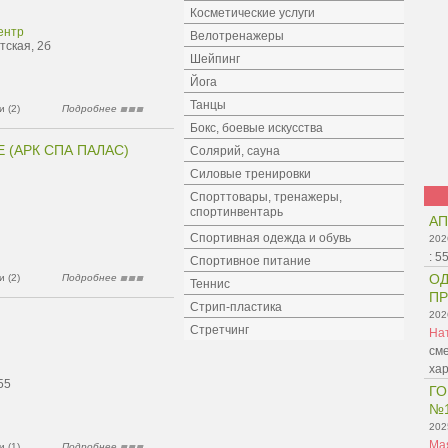
Косметические услуги
ентр
Велотренажеры
тская, 2б
Шейпинг
Йога
Танцы
 (2)
Подробнее
Бокс, боевые искусства
E (АРК СПА ПАЛАС)
Солярий, сауна
Силовые тренировки
Спорттовары, тренажеры,
спортинвентарь
АП
Спортивная одежда и обувь
202
:
5
Спортивное питание
ОД
 (2)
Подробнее
Теннис
ПР
Стрип-пластика
202
Стретчинг
На
сме
ха
55
ГО
№
202
Ма
 (1)
Подробнее