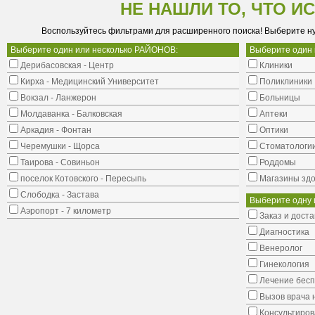
НЕ НАШЛИ ТО, ЧТО И
Воспользуйтесь фильтрами для расширенного поиска! Выберите н
Выберите один или несколько РАЙОНОВ:
Выберите один
Дерибасовская - Центр
Клиники
Кирха - Медицинский Университет
Поликлиники
Вокзал - Ланжерон
Больницы
Молдаванка - Балковская
Аптеки
Аркадия - Фонтан
Оптики
Черемушки - Щорса
Стоматологи
Таирова - Совиньон
Роддомы
поселок Котовского - Пересыпь
Магазины здо
Слободка - Застава
Выберите одну 
Аэропорт - 7 километр
Заказ и доста
Диагностика
Венеролог
Гинекология
Лечение бес
Вызов врача 
Консультиров