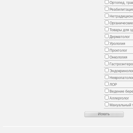
Ортопед, тра
Реабилитаци
Нетрадицион
Органические
Товары для з
Дерматолог
Урология
Проктолог
Онкология
Гастроэнтеро
Эндокриноло
Невропатоло
ЛОР
Ведение бер
Аллерголог
Мануальный 