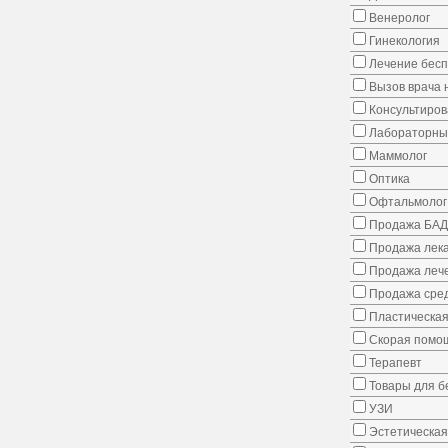
Венеролог
Гинекология
Лечение бес
Вызов врача 
Консультиров
Лабораторны
Маммолог
Оптика
Офтальмолог
Продажа БАД
Продажа лека
Продажа лече
Продажа сред
Пластическая
Скорая помо
Терапевт
Товары для 
УЗИ
Эстетическая