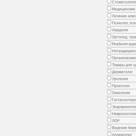
Стоматологи
Медицинские 
Лечение алко
Психолог, пс
Хирургия
Ортопед, тра
Реабилитаци
Нетрадицион
Органические
Товары для з
Дерматолог
Урология
Проктолог
Онкология
Гастроэнтеро
Эндокриноло
Невропатоло
ЛОР
Ведение бер
Аллерголог