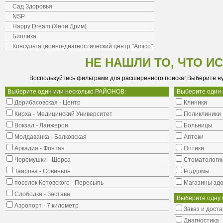
Сад Здоровья
NSP
Happy Dream (Хепи Дрим)
Биолика
Консультационно-диагностический центр "Amico"
НЕ НАШЛИ ТО, ЧТО И
Воспользуйтесь фильтрами для расширенного поиска! Выберите н
Выберите один или несколько РАЙОНОВ:
Выберите один
Дерибасовская - Центр
Клиники
Кирха - Медицинский Университет
Поликлиники
Вокзал - Ланжерон
Больницы
Молдаванка - Балковская
Аптеки
Аркадия - Фонтан
Оптики
Черемушки - Щорса
Стоматологи
Таирова - Совиньон
Роддомы
поселок Котовского - Пересыпь
Магазины здо
Слободка - Застава
Выберите одну 
Аэропорт - 7 километр
Заказ и доста
Диагностика