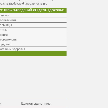
азить глубокую благодарность и с
СЕ ТИПЫ ЗАВЕДЕНИЙ РАЗДЕЛА ЗДОРОВЬЕ
линики
оликлиники
ольницы
птеки
птики
томатологии
оддомы
агазины здоровья
е
Единомышленники