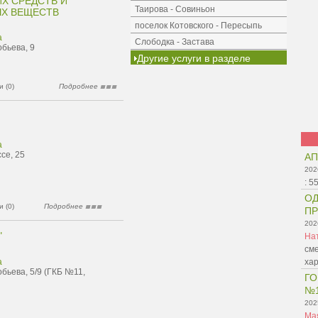
Х СРЕДСТВ И
Таирова - Совиньон
Х ВЕЩЕСТВ
поселок Котовского - Пересыпь
а
Слободка - Застава
обьева, 9
Другие услуги в разделе
 (0)
Подробнее
а
се, 25
АП
202
:
5
ОД
 (0)
Подробнее
ПР
202
"
На
сме
а
ха
бьева, 5/9 (ГКБ №11,
ГО
№
202
Ма