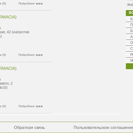
 (0)
Подробнее
выр
В
RMACIA)
К
П
а
Б
кая, 42 (напротив
)
А
О
С
Р
 (0)
Подробнее
М
RMACIA)
а
авого, 2
№10)
 (0)
Подробнее
Обратная связь
Пользовательское соглашени