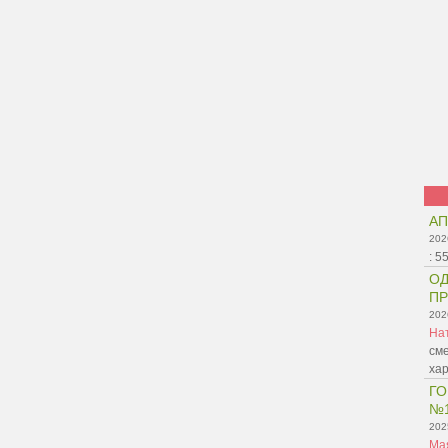
АП
202
:
5
ОД
ПР
202
На
сме
ха
ГО
№
202
Ма