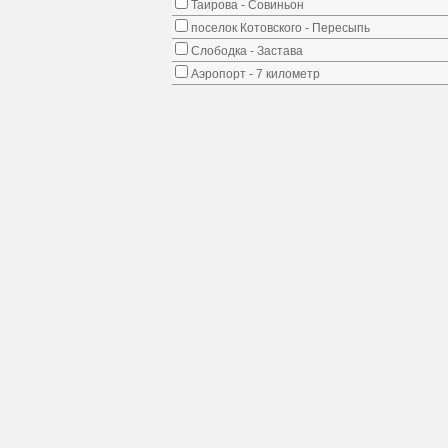
Таирова - Совиньон
поселок Котовского - Пересыпь
Слободка - Застава
Аэропорт - 7 километр