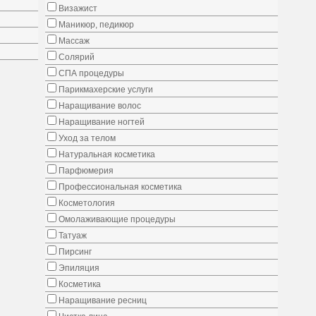
Визажист
Маникюр, педикюр
Массаж
Солярий
СПА процедуры
Парикмахерские услуги
Наращивание волос
Наращивание ногтей
Уход за телом
Натуральная косметика
Парфюмерия
Профессиональная косметика
Косметология
Омолаживающие процедуры
Татуаж
Пирсинг
Эпиляция
Косметика
Наращивание ресниц