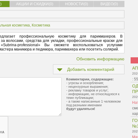
)
АКЦИИ И СКИДКИ(0)
НОВОСТИ(0)
ВИДЕО(0)
льная косметика
,
Косметика
предлагает профессиональную косметику для парикмахеров. В
 за волосами, средства для укладки, профессиональные краски для
Subrina-professional» Вы сможете воспользоваться услугами
мастера маникюра и педикюра, парикмахера или посетить солярий.
Обновить информацию
АП
Добавить комментарий
202
:
5
Комментарии, содержащие:
- угрозы и оскорбления;
ОД
- нецензурные выражения;
- рекламу товаров и услуг;
ПР
- информацию, не относящуюся к
202
теме публикации;
- а также написанные 1 человеком
На
под разными именами
сме
будут удаляться!
ха
ГО
№
202
Ма