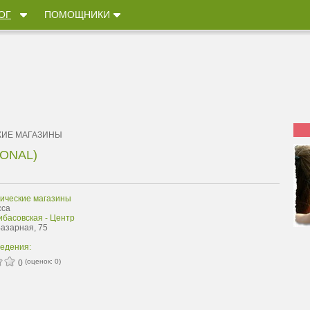
ОГ
ПОМОЩНИКИ
КИЕ МАГАЗИНЫ
ONAL)
ические магазины
сса
ибасовская - Центр
Базарная, 75
ведения:
(оценок:
0
)
0