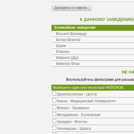
К ДАННОМУ ЗАВЕДЕНИЮ
Ближайшие заведения
Brocard (Брокард)
Белая Ворона
Шарм
Profumo
Watsons (ДЦ)
MakeUp-Shop
НЕ Н
Воспользуйтесь фильтрами для расшир
Выберите один или несколько РАЙОНОВ:
Дерибасовская - Центр
Кирха - Медицинский Университет
Вокзал - Ланжерон
Молдаванка - Балковская
Аркадия - Фонтан
Черемушки - Щорса