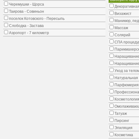
Черемушки - Щорса
Декоративная
Таирова - Совиньон
Визажист
поселок Котовского - Пересыпь
Маникюр, пе
Слободка - Застава
Массаж
Аэропорт - 7 километр
Солярий
СПА процеду
Парикмахерск
Наращивание
Наращивание
Уход за тело
Натуральная 
Парфюмерия
Профессиона
Косметологи
Омолаживающ
Татуаж
Пирсинг
Эпиляция
Косметика