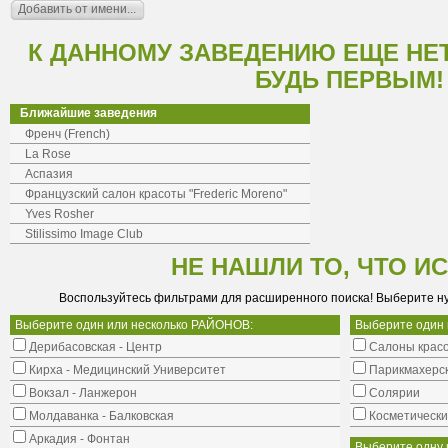
К ДАННОМУ ЗАВЕДЕНИЮ ЕЩЕ НЕ
БУДЬ ПЕРВЫМ!
Ближайшие заведения
Френч (French)
La Rose
Аспазия
Французский салон красоты "Frederic Moreno"
Yves Rosher
Stilissimo Image Club
НЕ НАШЛИ ТО, ЧТО И
Воспользуйтесь фильтрами для расширенного поиска! Выберите н
Выберите один или несколько РАЙОНОВ:
Выберите один
Дерибасовская - Центр
Салоны крас
Кирха - Медицинский Университет
Парикмахерс
Вокзал - Ланжерон
Солярии
Молдаванка - Балковская
Косметически
Аркадия - Фонтан
Выберите одну 