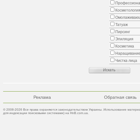
Профессиона
Косметологи
Омолаживающ
Татуаж
Пирсинг
Эпиляция
Косметика
Наращивание
Чистка лица
Реклама
Обратная связь
© 2008-2026 Все права охраняются законодательством Украины. Использование материа
для индексации поисковыми системами) на HnB.com.ua.