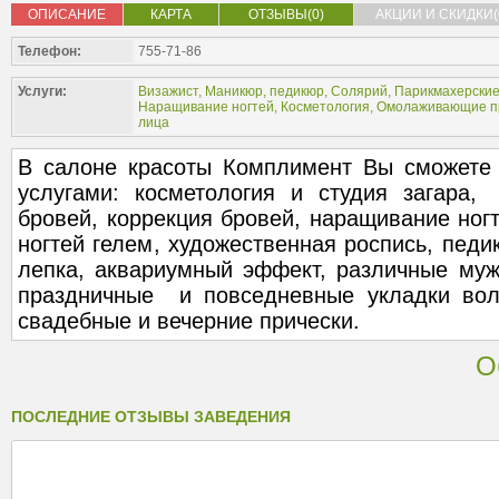
ОПИСАНИЕ
КАРТА
ОТЗЫВЫ(0)
АКЦИИ И СКИДКИ(
Телефон:
755-71-86
Услуги:
Визажист
,
Маникюр, педикюр
,
Солярий
,
Парикмахерские
Наращивание ногтей
,
Косметология
,
Омолаживающие п
лица
В салоне красоты Комплимент Вы сможете 
услугами: косметология и студия загара
бровей, коррекция бровей, наращивание ногт
ногтей гелем, художественная роспись, педи
лепка, аквариумный эффект, различные муж
праздничные и повседневные укладки вол
свадебные и вечерние прически.
О
ПОСЛЕДНИЕ ОТЗЫВЫ ЗАВЕДЕНИЯ