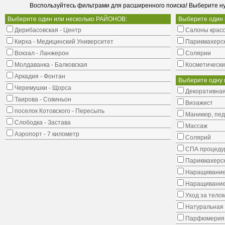
Воспользуйтесь фильтрами для расширенного поиска! Выберите н
Выберите один или несколько РАЙОНОВ:
Выберите один
Дерибасовская - Центр
Салоны крас
Кирха - Медицинский Университет
Парикмахерс
Вокзал - Ланжерон
Солярии
Молдаванка - Балковская
Косметически
Аркадия - Фонтан
Выберите одну 
Черемушки - Щорса
Декоративная
Таирова - Совиньон
Визажист
поселок Котовского - Пересыпь
Маникюр, пе
Слободка - Застава
Массаж
Аэропорт - 7 километр
Солярий
СПА процеду
Парикмахерск
Наращивание
Наращивание
Уход за тело
Натуральная 
Парфюмерия