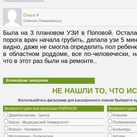
Ольга
#
Ответить
Пожаловаться
Была на 3 плановом УЗИ в Поповой. Осталас
порога врач начала грубить, делала узи 5 мину
видно, даже не смогла определить пол ребенк
в областном роддоме, все по-человечески, н
что в этот раз были на ремонте..
Ближайшие заведения
НЕ НАШЛИ ТО, ЧТО И
Воспользуйтесь фильтрами для расширенного поиска! Выберите н
Выберите один или несколько РАЙОНОВ:
Выберите один
Дерибасовская - Центр
Клиники
Кирха - Медицинский Университет
Поликлиники
Вокзал - Ланжерон
Больницы
Молдаванка - Балковская
Аптеки