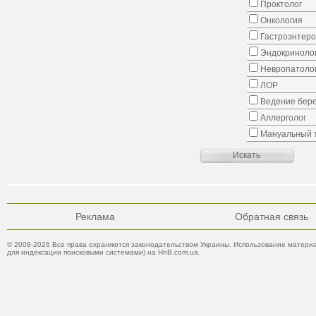
Проктолог
Онкология
Гастроэнтеро
Эндокриноло
Невропатоло
ЛОР
Ведение бер
Аллерголог
Мануальный 
Реклама
Обратная связь
© 2008-2026 Все права охраняются законодательством Украины. Использование материа
для индексации поисковыми системами) на HnB.com.ua.