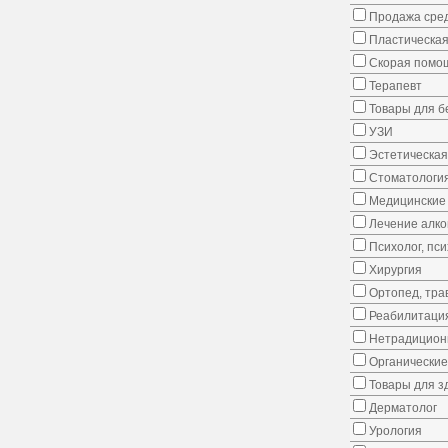
Продажа сред
Пластическая
Скорая помо
Терапевт
Товары для 
УЗИ
Эстетическая
Стоматологи
Медицинские 
Лечение алко
Психолог, пс
Хирургия
Ортопед, тра
Реабилитаци
Нетрадицион
Органические
Товары для з
Дерматолог
Урология