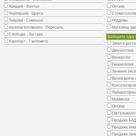
Аркадия - Фонтан
Оптики
Черемушки - Щорса
Стоматологи
Таирова - Совиньон
Роддомы
поселок Котовского - Пересыпь
Магазины здо
Слободка - Застава
Выберите одну 
Аэропорт - 7 километр
Заказ и доста
Диагностика
Венеролог
Гинекология
Лечение бес
Вызов врача 
Консультиров
Лабораторны
Маммолог
Оптика
Офтальмолог
Продажа БАД
Продажа лека
Продажа лече