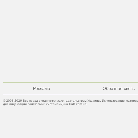
Реклама
Обратная связь
© 2008-2026 Все права охраняются законодательством Украины. Использование материа
для индексации поисковыми системами) на HnB.com.ua.