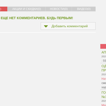
)
АКЦИИ И СКИДКИ(0)
НОВОСТИ(0)
ВИДЕО(0)
 ЕЩЕ НЕТ КОММЕНТАРИЕВ. БУДЬ ПЕРВЫМ!
Добавить комментарий
АП
202
:
5
ОД
ПР
202
На
сме
ха
ГО
№
202
Ма